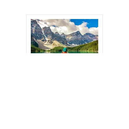
Joyaux naturels préservés
Le réseau de parcs nationaux du
Canada protège des écosystèmes
uniques, offrant aux visiteurs la
possibilité d’observer une faune
diversifiée dans son habitat naturel.
Le parc national de Banff, joyau des