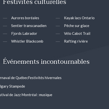
Festivités culturelles
Aurores boréales
Kayak lacs Ontario
Sentier transcanadien
Pêche sur glace
Fjords Labrador
Vélo Cabot Trail
Whistler Blackcomb
Rafting rivière
Événements incontournables
rnaval de Québec
Festivités hivernales
lgary Stampede
stival de Jazz Montréal : musique