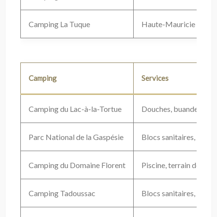
Camping La Tuque
Haute-Mauricie
P
Camping
Services
Camping du Lac-à-la-Tortue
Douches, buanderie, W
Parc National de la Gaspésie
Blocs sanitaires, centre
Camping du Domaine Florent
Piscine, terrain de jeux
Camping Tadoussac
Blocs sanitaires, buande