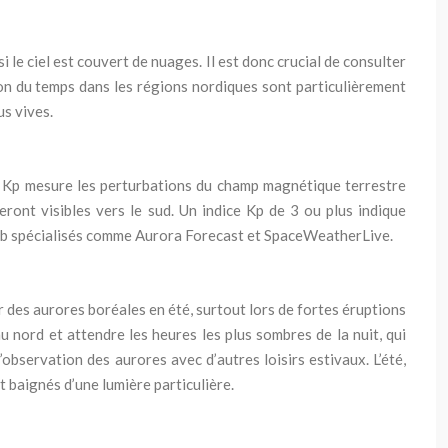
le ciel est couvert de nuages. Il est donc crucial de consulter
ion du temps dans les régions nordiques sont particulièrement
us vives.
dice Kp mesure les perturbations du champ magnétique terrestre
seront visibles vers le sud. Un indice Kp de 3 ou plus indique
web spécialisés comme Aurora Forecast et SpaceWeatherLive.
er des aurores boréales en été, surtout lors de fortes éruptions
 au nord et attendre les heures les plus sombres de la nuit, qui
observation des aurores avec d’autres loisirs estivaux. L’été,
 baignés d’une lumière particulière.