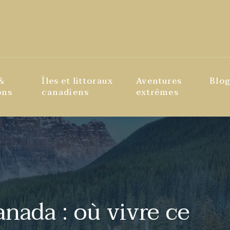
 &
Îles et littoraux
Aventures
Blog
ons
canadiens
extrêmes
anada : où vivre ce