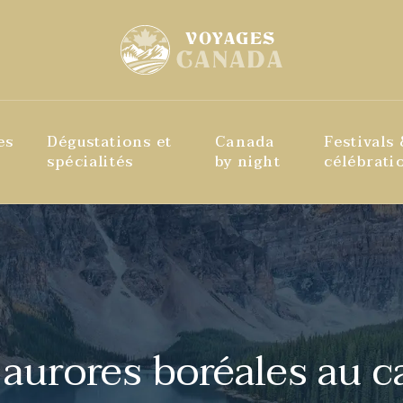
es
Dégustations et
Canada
Festivals
spécialités
by night
célébrati
aurores boréales au c