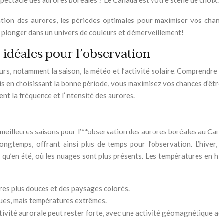
spectacle des aurores boréales ? Le Canada est votre scène de choix.
tion des aurores, les périodes optimales pour maximiser vos chance
 plonger dans un univers de couleurs et d’émerveillement!
 idéales pour l’observation
rs, notamment la saison, la météo et l’activité solaire. Comprendre c
ais en choisissant la bonne période, vous maximisez vos chances d’êtr
ent la fréquence et l’intensité des aurores.
eilleures saisons pour l’**observation des aurores boréales au Canada
longtemps, offrant ainsi plus de temps pour l’observation. L’hiver,
 qu’en été, où les nuages sont plus présents. Les températures en 
es plus douces et des paysages colorés.
gues, mais températures extrêmes.
ctivité aurorale peut rester forte, avec une activité géomagnétique 