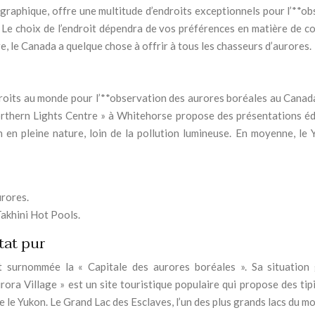
ographique, offre une multitude d’endroits exceptionnels pour l’**o
 Le choix de l’endroit dépendra de vos préférences en matière de con
, le Canada a quelque chose à offrir à tous les chasseurs d’aurores.
oits au monde pour l’**observation des aurores boréales au Canada**
rthern Lights Centre » à Whitehorse propose des présentations édu
n en pleine nature, loin de la pollution lumineuse. En moyenne, le 
urores.
akhini Hot Pools.
tat pur
st surnommée la « Capitale des aurores boréales ». Sa situation 
rora Village » est un site touristique populaire qui propose des tip
le Yukon. Le Grand Lac des Esclaves, l’un des plus grands lacs du mo