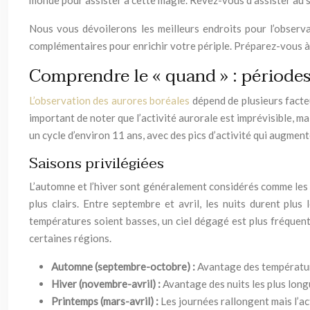
monde pour assister à cette magie. Rêvez-vous d’assister au 
Nous vous dévoilerons les meilleurs endroits pour l’observa
complémentaires pour enrichir votre périple. Préparez-vous à
Comprendre le « quand » : périodes
L’observation des aurores boréales
dépend de plusieurs facteu
important de noter que l’activité aurorale est imprévisible, m
un cycle d’environ 11 ans, avec des pics d’activité qui augment
Saisons privilégiées
L’automne et l’hiver sont généralement considérés comme les m
plus clairs. Entre septembre et avril, les nuits durent plus 
températures soient basses, un ciel dégagé est plus fréquent
certaines régions.
Automne (septembre-octobre) :
Avantage des températur
Hiver (novembre-avril) :
Avantage des nuits les plus lon
Printemps (mars-avril) :
Les journées rallongent mais l’a