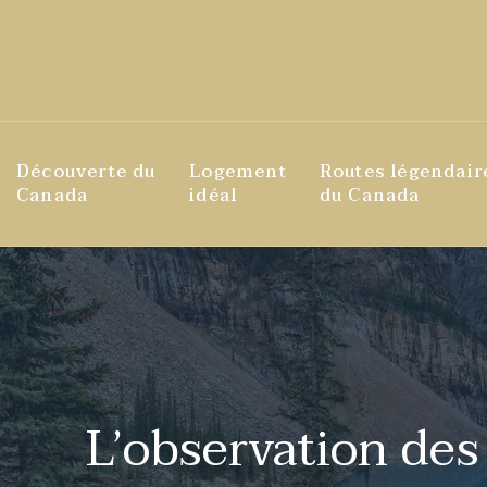
Découverte du
Logement
Routes légendair
Canada
idéal
du Canada
L’observation des 