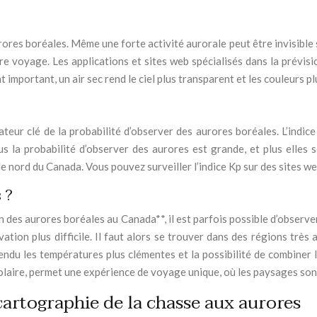
res boréales. Même une forte activité aurorale peut être invisible si 
e voyage. Les applications et sites web spécialisés dans la prévis
t important, un air sec rend le ciel plus transparent et les couleurs pl
ndicateur clé de la probabilité d’observer des aurores boréales. L’in
lus la probabilité d’observer des aurores est grande, et plus elles 
e nord du Canada. Vous pouvez surveiller l’indice Kp sur des sites 
 ?
on des aurores boréales au Canada**, il est parfois possible d’observ
vation plus difficile. Il faut alors se trouver dans des régions très
du les températures plus clémentes et la possibilité de combiner l’
laire, permet une expérience de voyage unique, où les paysages sont
cartographie de la chasse aux aurores