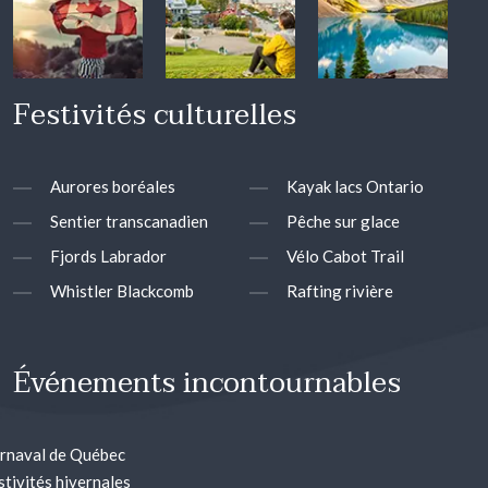
Festivités culturelles
Aurores boréales
Kayak lacs Ontario
Sentier transcanadien
Pêche sur glace
Fjords Labrador
Vélo Cabot Trail
Whistler Blackcomb
Rafting rivière
Événements incontournables
rnaval de Québec
stivités hivernales