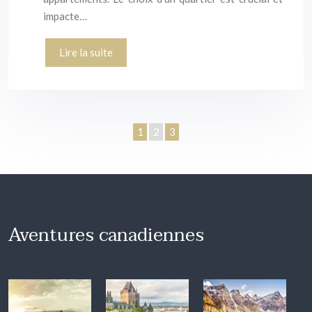
impacte…
Lire la suite
1
2
3
Aventures canadiennes