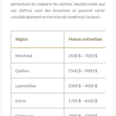
permettant de comparer les options. Veuillez noter que
ces chiffres sont des moyennes et peuvent varier
considérablement en fonction de nombreux facteurs.
Région
Maison unifamiliale
Mai
Montréal
3500 $ – 7000 $
28
Québec
2500 $ – 5000 $
20
Laurentides
2000 $ – 4000 $
18
Estrie
1700 $ – 4500 $
15
Outaouais
2000 $ – 5000 $
18