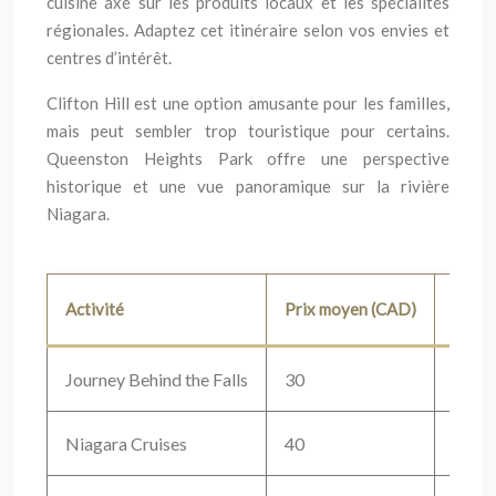
cuisine axé sur les produits locaux et les spécialités
régionales. Adaptez cet itinéraire selon vos envies et
centres d’intérêt.
Clifton Hill est une option amusante pour les familles,
mais peut sembler trop touristique pour certains.
Queenston Heights Park offre une perspective
historique et une vue panoramique sur la rivière
Niagara.
Activité
Prix moyen (CAD)
Durée
Journey Behind the Falls
30
1 heu
Niagara Cruises
40
30 mi