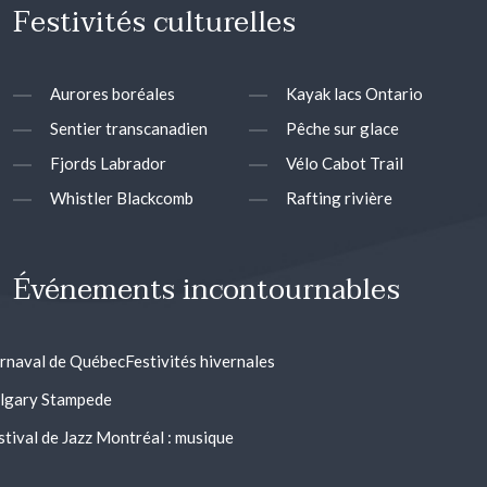
Festivités culturelles
Aurores boréales
Kayak lacs Ontario
Sentier transcanadien
Pêche sur glace
Fjords Labrador
Vélo Cabot Trail
Whistler Blackcomb
Rafting rivière
Événements incontournables
rnaval de Québec
Festivités hivernales
lgary Stampede
stival de Jazz Montréal : musique