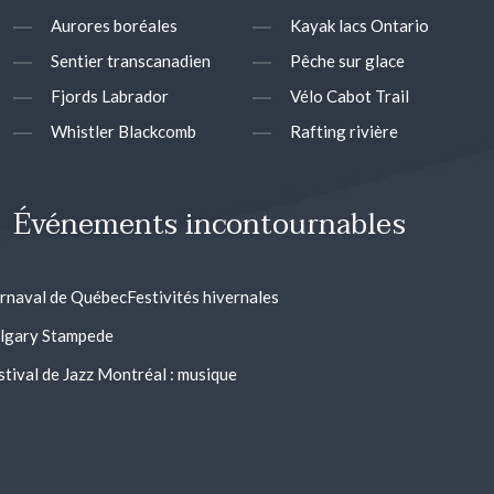
Aurores boréales
Kayak lacs Ontario
Sentier transcanadien
Pêche sur glace
Fjords Labrador
Vélo Cabot Trail
Whistler Blackcomb
Rafting rivière
Événements incontournables
rnaval de Québec
Festivités hivernales
lgary Stampede
stival de Jazz Montréal : musique